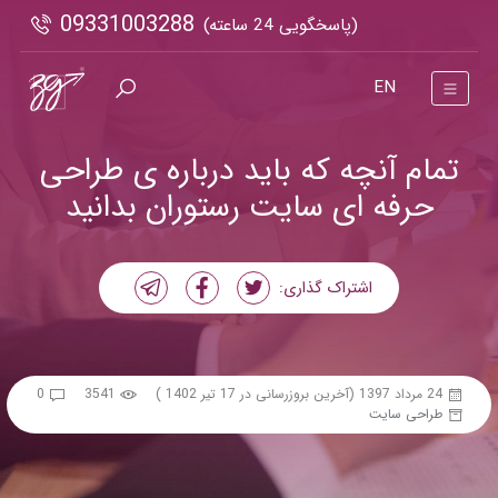
09331003288
(پاسخگویی 24 ساعته)
EN
تمام آنچه که باید درباره ی طراحی
حرفه ای سایت رستوران بدانید
اشتراک گذاری:
24 مرداد 1397
(آخرین بروزرسانی در 17 تیر 1402 )
3541
0
طراحی سایت