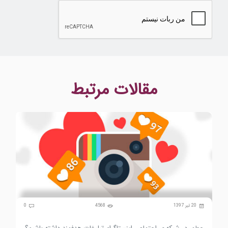
مقالات مرتبط
0
20 تیر 1397
4568
0