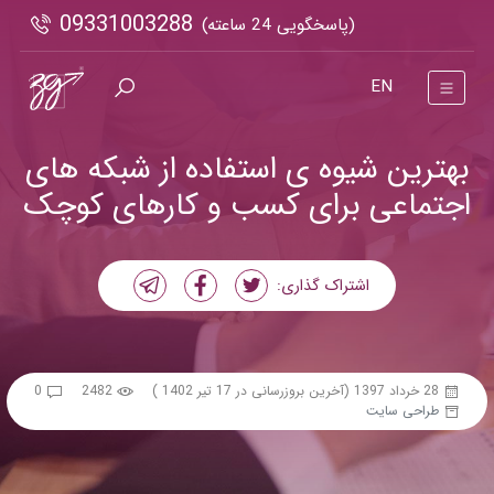
09331003288
(پاسخگویی 24 ساعته)
EN
بهترین شیوه ی استفاده از شبکه های
اجتماعی برای کسب و کارهای کوچک
اشتراک گذاری:
28 خرداد 1397
(آخرین بروزرسانی در 17 تیر 1402 )
2482
0
طراحی سایت