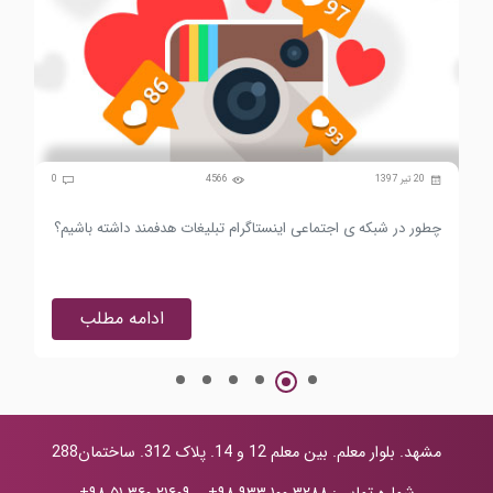
0
20 تیر 1397
4566
0
چطور در شبکه ی اجتماعی اینستاگرام تبلیغات هدفمند داشته باشیم؟
تاث
ادامه مطلب
مشهد. بلوار معلم. بین معلم 12 و 14. پلاک 312. ساختمان288