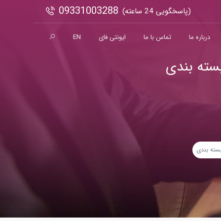
09331003288
(پاسخگویی 24 ساعته)
درباره ما
تماس با ما
ایونتی فای
EN
بسته بندی
سته بندی