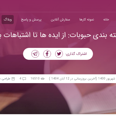
خانه
نمونه کارها
سفارش آنلاین
پرسش و پاسخ
وبلاگ
 بندی حبوبات: از ایده ها تا اشتباهات 
اشتراک گذاری:
(آخرین بروزرسانی در 12 آبان 1404 )
16510
4
طراحی ب