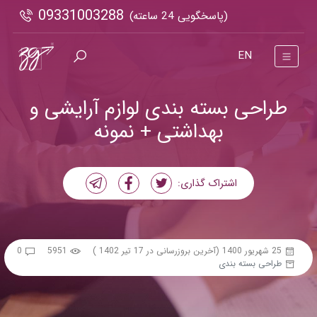
09331003288
(پاسخگویی 24 ساعته)
EN
طراحی بسته بندی لوازم آرایشی و
بهداشتی + نمونه
اشتراک گذاری:
25 شهریور 1400
(آخرین بروزرسانی در 17 تیر 1402 )
5951
0
طراحی بسته بندی