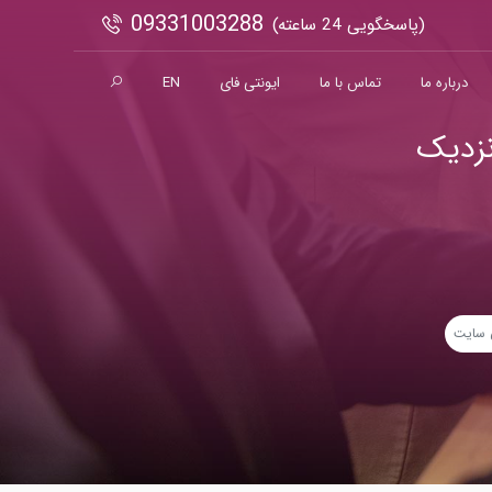
09331003288
(پاسخگویی 24 ساعته)
درباره ما
تماس با ما
ایونتی فای
EN
نزدیک
 سایت