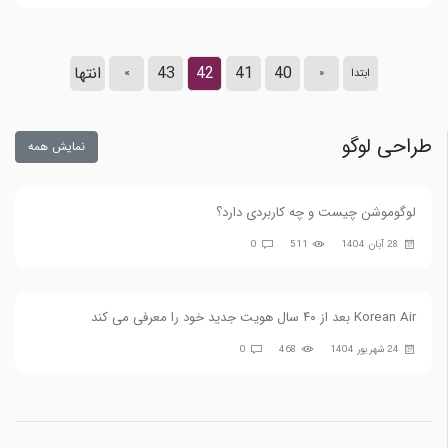
40
41
42
43
انتها
ابتدا
«
»
طراحی لوگو
نمایش همه
لوگوموشن چیست و چه کاربردی دارد؟
28 آبان 1404
511
0
Korean Air بعد از ۴۰ سال هویت جدید خود را معرفی می کند
24 شهریور 1404
468
0